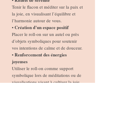
Tenir le flacon et méditer sur la paix et
la joie, en visualisant l’équilibre et
l’harmonie autour de vous.
Création d’un espace positif
•
Placer le roll-on sur un autel ou près
d’objets symboliques pour soutenir
vos intentions de calme et de douceur.
Renforcement des énergies
•
joyeuses
Utiliser le roll-on comme support
symbolique lors de méditations ou de
visualisations visant à cultiver la joie,
la clarté et l’harmonie dans votre vie.
Moments de recentrage
•
Tenir le flacon pendant un temps de
pause ou d’intention pour soutenir
l’ancrage, la présence et la connexion
aux énergies positives.